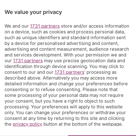
Rubriche
We value your privacy
We and our
1731 partners
store and/or access information
Territorio
on a device, such as cookies and process personal data,
such as unique identifiers and standard information sent
by a device for personalised advertising and content,
Servizi
advertising and content measurement, audience research
and services development. With your permission we and
our
1731 partners
may use precise geolocation data and
Chi Siamo
identification through device scanning. You may click to
consent to our and our
1731 partners
’ processing as
described above. Alternatively you may access more
Community
detailed information and change your preferences before
consenting or to refuse consenting. Please note that
some processing of your personal data may not require
Network
your consent, but you have a right to object to such
processing. Your preferences will apply to this website
only. You can change your preferences or withdraw your
consent at any time by returning to this site and clicking
the
privacy policy
button at the bottom of the webpage.
© COPYRIGHT 2026 - S.E.S.A.A.B. S.p.a. con sede in Viale