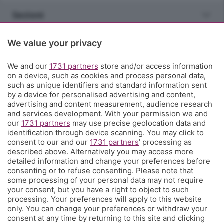
Sezioni
Rubriche
We value your privacy
We and our
1731 partners
store and/or access information
Territorio
on a device, such as cookies and process personal data,
such as unique identifiers and standard information sent
by a device for personalised advertising and content,
Servizi
advertising and content measurement, audience research
and services development. With your permission we and
our
1731 partners
may use precise geolocation data and
Chi Siamo
identification through device scanning. You may click to
consent to our and our
1731 partners
’ processing as
described above. Alternatively you may access more
Community
detailed information and change your preferences before
consenting or to refuse consenting. Please note that
some processing of your personal data may not require
Network
your consent, but you have a right to object to such
processing. Your preferences will apply to this website
only. You can change your preferences or withdraw your
consent at any time by returning to this site and clicking