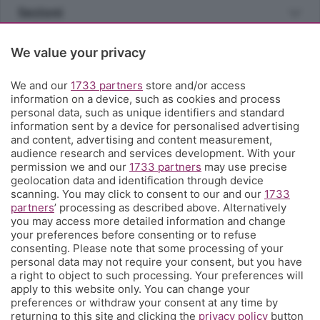
Sezioni
Rubriche
We value your privacy
We and our
1733 partners
store and/or access
Territorio
information on a device, such as cookies and process
personal data, such as unique identifiers and standard
information sent by a device for personalised advertising
Servizi
and content, advertising and content measurement,
audience research and services development. With your
permission we and our
1733 partners
may use precise
Chi Siamo
geolocation data and identification through device
scanning. You may click to consent to our and our
1733
partners
’ processing as described above. Alternatively
Community
you may access more detailed information and change
your preferences before consenting or to refuse
consenting. Please note that some processing of your
Network
personal data may not require your consent, but you have
a right to object to such processing. Your preferences will
apply to this website only. You can change your
preferences or withdraw your consent at any time by
returning to this site and clicking the
privacy policy
button