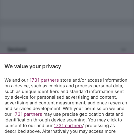
Sezioni
Rubriche
We value your privacy
We and our
1731 partners
store and/or access information
Territorio
on a device, such as cookies and process personal data,
such as unique identifiers and standard information sent
by a device for personalised advertising and content,
Servizi
advertising and content measurement, audience research
and services development. With your permission we and
our
1731 partners
may use precise geolocation data and
Chi Siamo
identification through device scanning. You may click to
consent to our and our
1731 partners
’ processing as
described above. Alternatively you may access more
Community