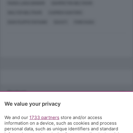
MARIA LUISA BONOMI
GIAMPIETRO BELTRAMI
WALTER BELTRAMI
CARMEN SANTORO
GIAN FILIPPO FAPANNI
DUCATI
FORD KUGA
Sezioni
Rubriche
We value your privacy
We and our
1733 partners
store and/or access
Territorio
information on a device, such as cookies and process
personal data, such as unique identifiers and standard