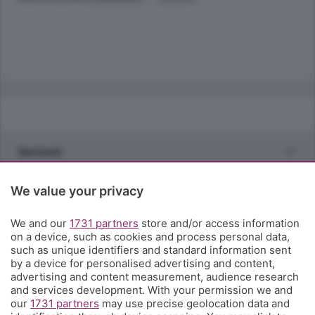
Sezioni
Rubriche
We value your privacy
We and our
1731 partners
store and/or access information
Territorio
on a device, such as cookies and process personal data,
such as unique identifiers and standard information sent
by a device for personalised advertising and content,
Servizi
advertising and content measurement, audience research
and services development. With your permission we and
our
1731 partners
may use precise geolocation data and
Chi Siamo