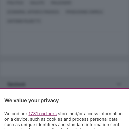
POLITICA
SALUTE
MALESSERI
ECONOMIA, AFFARI E FINANZA
PRODUZIONE CHIMICA
ANTONIO FILISETTI
Sezioni
Rubriche
We value your privacy
We and our
1731 partners
store and/or access information
Territorio
on a device, such as cookies and process personal data,
such as unique identifiers and standard information sent