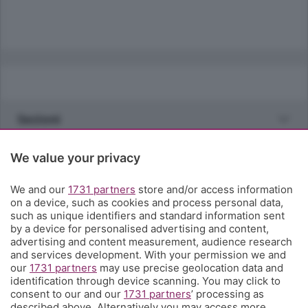
Sezioni
Rubriche
We value your privacy
We and our
1731 partners
store and/or access information
Territorio
on a device, such as cookies and process personal data,
such as unique identifiers and standard information sent
by a device for personalised advertising and content,
Servizi
advertising and content measurement, audience research
and services development. With your permission we and
our
1731 partners
may use precise geolocation data and
Chi Siamo
identification through device scanning. You may click to
consent to our and our
1731 partners
’ processing as
described above. Alternatively you may access more