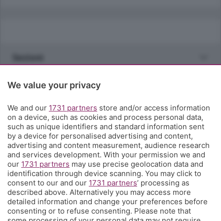
Sezioni
Rubriche
We value your privacy
We and our
1731 partners
store and/or access information
Territorio
on a device, such as cookies and process personal data,
such as unique identifiers and standard information sent
by a device for personalised advertising and content,
Servizi
advertising and content measurement, audience research
and services development. With your permission we and
our
1731 partners
may use precise geolocation data and
Chi Siamo
identification through device scanning. You may click to
consent to our and our
1731 partners
’ processing as
described above. Alternatively you may access more
Community
detailed information and change your preferences before
consenting or to refuse consenting. Please note that
some processing of your personal data may not require