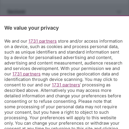
Sezioni
Rubriche
We value your privacy
We and our
1731 partners
store and/or access information
Territorio
on a device, such as cookies and process personal data,
such as unique identifiers and standard information sent
by a device for personalised advertising and content,
Servizi
advertising and content measurement, audience research
and services development. With your permission we and
our
1731 partners
may use precise geolocation data and
Chi Siamo
identification through device scanning. You may click to
consent to our and our
1731 partners
’ processing as
described above. Alternatively you may access more
Community
detailed information and change your preferences before
consenting or to refuse consenting. Please note that
some processing of your personal data may not require
Network
your consent, but you have a right to object to such
processing. Your preferences will apply to this website
only. You can change your preferences or withdraw your
consent at any time by returning to this site and clicking