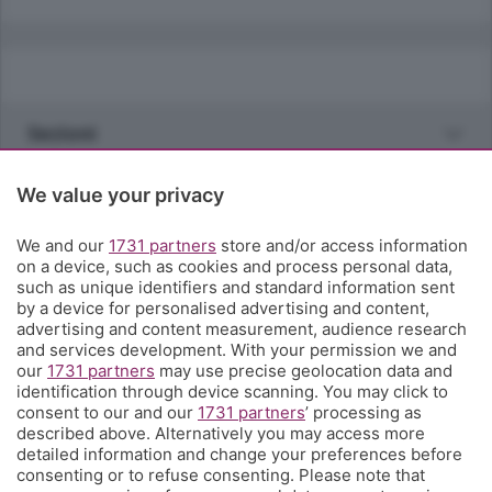
Sezioni
Rubriche
We value your privacy
We and our
1731 partners
store and/or access information
Territorio
on a device, such as cookies and process personal data,
such as unique identifiers and standard information sent
by a device for personalised advertising and content,
Servizi
advertising and content measurement, audience research
and services development. With your permission we and
our
1731 partners
may use precise geolocation data and
Chi Siamo
identification through device scanning. You may click to
consent to our and our
1731 partners
’ processing as
described above. Alternatively you may access more
Community
detailed information and change your preferences before
consenting or to refuse consenting. Please note that