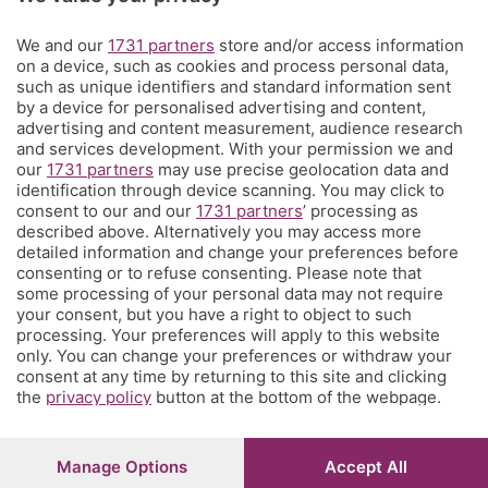
Territorio
We and our
1731 partners
store and/or access information
on a device, such as cookies and process personal data,
Servizi
such as unique identifiers and standard information sent
by a device for personalised advertising and content,
advertising and content measurement, audience research
Chi Siamo
and services development. With your permission we and
our
1731 partners
may use precise geolocation data and
identification through device scanning. You may click to
Community
consent to our and our
1731 partners
’ processing as
described above. Alternatively you may access more
detailed information and change your preferences before
Network
consenting or to refuse consenting. Please note that
some processing of your personal data may not require
your consent, but you have a right to object to such
processing. Your preferences will apply to this website
only. You can change your preferences or withdraw your
consent at any time by returning to this site and clicking
the
privacy policy
button at the bottom of the webpage.
© COPYRIGHT 2026 - S.E.S.A.A.B. S.p.a. con sede in Viale
Papa Giovanni XXIII, 118 24121 Bergamo - E' vietata la
riproduzione anche parziale
Iscritta al Registro Imprese di Bergamo al n.243762 |
Manage Options
Accept All
Capitale sociale Euro 10.000.000 i.v.