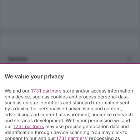
Sezioni
Rubriche
We value your privacy
We and our
1731 partners
store and/or access information
Territorio
on a device, such as cookies and process personal data,
such as unique identifiers and standard information sent
by a device for personalised advertising and content,
Servizi
advertising and content measurement, audience research
and services development. With your permission we and
our
1731 partners
may use precise geolocation data and
Chi Siamo
identification through device scanning. You may click to
consent to our and our
1731 partners
’ processing as