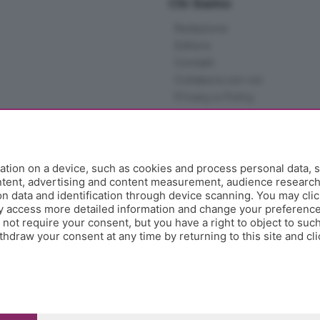
Chi Siamo
Redazione
Editore
Contatti
Collabora con noi
Privacy e Policy
tion on a device, such as cookies and process personal data, s
ontent, advertising and content measurement, audience researc
 data and identification through device scanning. You may clic
y access more detailed information and change your preference
ot require your consent, but you have a right to object to such
hdraw your consent at any time by returning to this site and cl
e Papa Giovanni XXIII, 118 24121 Bergamo - E' vietata la
pitale sociale Euro 10.000.000 i.v.