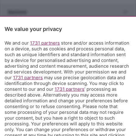
Sezioni
Rubriche
We value your privacy
We and our
1731 partners
store and/or access information
Territorio
on a device, such as cookies and process personal data,
such as unique identifiers and standard information sent
by a device for personalised advertising and content,
Servizi
advertising and content measurement, audience research
and services development. With your permission we and
our
1731 partners
may use precise geolocation data and
Chi Siamo
identification through device scanning. You may click to
consent to our and our
1731 partners
’ processing as
described above. Alternatively you may access more
Community
detailed information and change your preferences before
consenting or to refuse consenting. Please note that
some processing of your personal data may not require
Network
your consent, but you have a right to object to such
processing. Your preferences will apply to this website
only. You can change your preferences or withdraw your
consent at any time by returning to this site and clicking