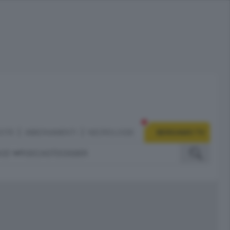
CITÀ
ABBONAMENTI
NECROLOGIE
BERGAMO TV
IZI
PODCAST
DOSSIER