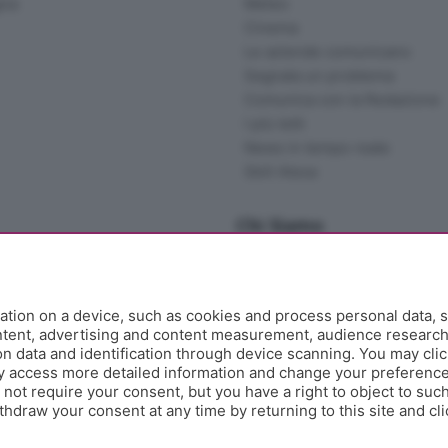
gna
Meteo
Cinema
Le aziende comunicano
Segnala un problema
Comunica con la Redazione
I più letti
News in tempo reale
Skill Alexa
Chi Siamo
Redazione
Editore
Contatti
tion on a device, such as cookies and process personal data, s
Collabora con noi
ontent, advertising and content measurement, audience researc
 data and identification through device scanning. You may clic
Privacy e Policy
y access more detailed information and change your preference
ot require your consent, but you have a right to object to such
hdraw your consent at any time by returning to this site and cl