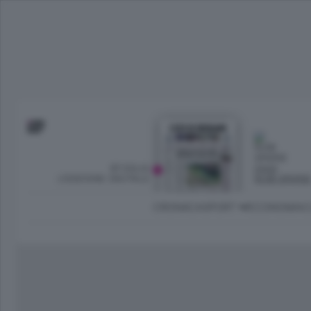
SFOGLIA
OGGI
L’EDIZIONE DIGITALE
NUBI SPARS
CRONACA
SPORT
ECONOMIA
C
Ambiente e Energia
Bergamo Città
Classifica UEFA C
Ami
Eppen
League
La rivista online dedicata al
Bergamo Senza Confini
Val Brembana
Il 
al tempo libero di Bergamo 
Classifiche