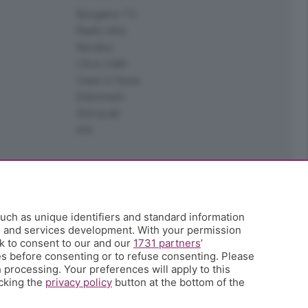
Bergamo TV
Radio Alta
Kendoo
L'Eco Cafè
Case in festa
Edoomark
StoryLab
Ark
uch as unique identifiers and standard information
h and services development. With your permission
k to consent to our and our
1731 partners
’
s before consenting or to refuse consenting. Please
 processing. Your preferences will apply to this
icking the
privacy policy
button at the bottom of the