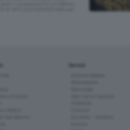
 Zanchi; in programma fino al 2 febbraio.
 15-18. ARTE & ARTIGIANATO Nella sala
io
Servizi
ittà
Edizione digitale
Abbonamenti
ana
Necrologie
na e di Scalve
Ogni vita un racconto
d
Pubblicità
o e Sebino
Concorsi
lle San Martino
Eco Store - Iniziative
ina
Archivio