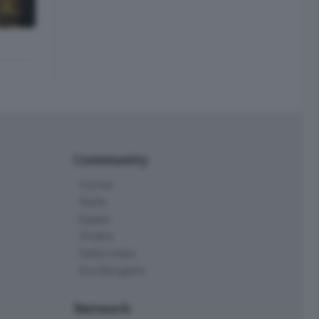
Community
Corner
Skille
Eppen
Orobie
Delta Index
Eco.Bergamo
Network