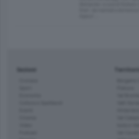
Battarola» a cura di Giuliano
Orari: da martedì a domenica
Agazzi …
Sezioni
Territor
Cronaca
Bergamo C
Sport
Pianura
Economia
Val Bremb
Cultura e Spettacoli
Valli Seria
Eventi
Hinterlan
Cinema
Val Calepi
Video
Isola e Va
Podcast
Val Cavall