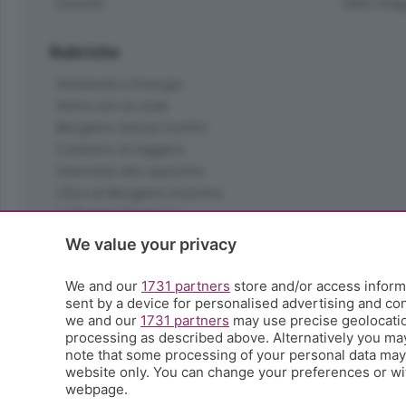
Dossier
Valle Ima
Rubriche
Ambiente e Energia
Amici con la coda
Bergamo Senza Confini
Il piacere di leggere
Interviste allo specchio
L'Eco di Bergamo Incontra
La Buona Domenica
La salute
We value your privacy
Le tue foto
Moda e tendenze
We and our
1731 partners
store and/or access informa
Orobie
sent by a device for personalised advertising and c
we and our
1731 partners
may use precise geolocation
La domenica del villaggio
processing as described above. Alternatively you ma
Ricette (quasi) perfette
note that some processing of your personal data may n
Scienza e Tecnologia
website only. You can change your preferences or wit
Tic Tac
webpage.