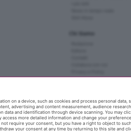
I più letti
News in tempo reale
Skill Alexa
Chi Siamo
Redazione
Editore
Contatti
Collabora con noi
Privacy e Policy
tion on a device, such as cookies and process personal data, s
ontent, advertising and content measurement, audience researc
 data and identification through device scanning. You may clic
y access more detailed information and change your preference
ot require your consent, but you have a right to object to such
hdraw your consent at any time by returning to this site and cl