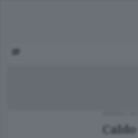
CRONACA
/
VAL
Caldo