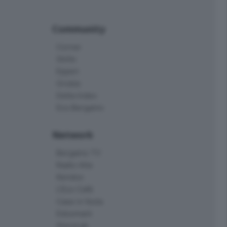
Community
Corner
Skille
Eppen
Orobie
Delta Index
Eco.Bergamo
Network
Bergamo TV
Radio Alta
Kendoo
L'Eco Cafè
Case in festa
Edoomark
StoryLab