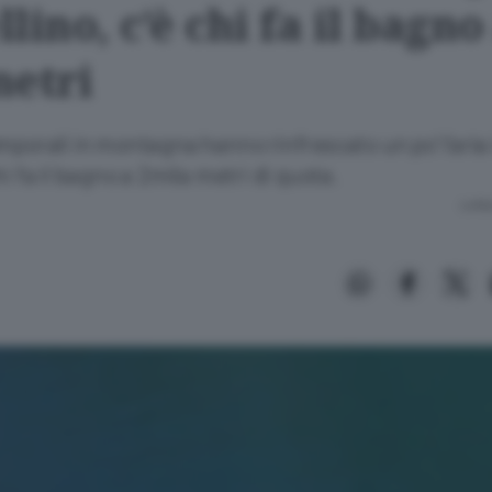
lino, c’è chi fa il bagno
metri
mporali in montagna hanno rinfrescato un po’ l’aria i
hi fa il bagno a 2mila metri di quota.
Lettu