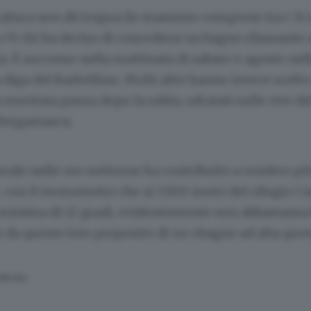
a calura non dà tregua (le massime comprese tra i 31 e 
’è chi ha deciso di concedersi un bagno rilassante 
a. È successo nella mattinata di sabato 4 agosto nel
 diga del Barbellino. Molti altri hanno invece scelto
a meritata pausa dopo la salita, sdraiati sulle rive d
 Bergamasca.
orale nelle ore notturne ha contribuito a rendere pi
con il termometro che ai 1.900 metri del rifugio C
minima di 12 gradi, evidentemente non abbastanza
re da questo loro proposito di un «bagno ad alta quo
SERVATA