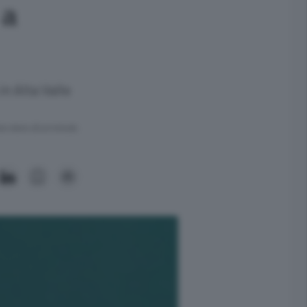
 a
n Alta Valle
ra meno di un minuto.