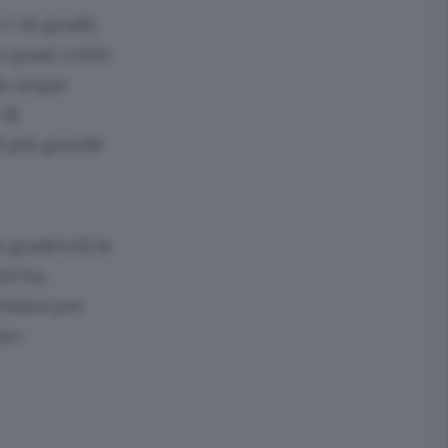
i 36 gradi),
a quasi 2.000
le acque
 di
el più grande
ù gradevoli le
urò ha
 bassa per
ta».