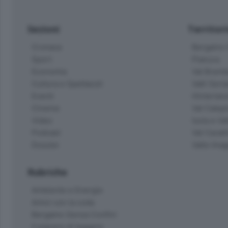
Sezioni
Territor
Cronaca
Bergamo C
Sport
Pianura
Economia
Val Bremb
Cultura e Spettacoli
Valli Seria
Eventi
Hinterlan
Cinema
Val Calepi
Video
Isola e Va
Podcast
Val Cavall
Dossier
Valle Ima
Rubriche
Ambiente e Energia
Amici con la coda
Bergamo Senza Confini
Il piacere di leggere