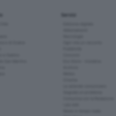
io
Servizi
ittà
Edizione digitale
Abbonamenti
ana
Necrologie
na e di Scalve
Ogni vita un racconto
d
Pubblicità
o e Sebino
Concorsi
lle San Martino
Eco Store - Iniziative
ina
Archivio
gna
Meteo
Cinema
Le aziende comunicano
Segnala un problema
Comunica con la Redazione
I più letti
News in tempo reale