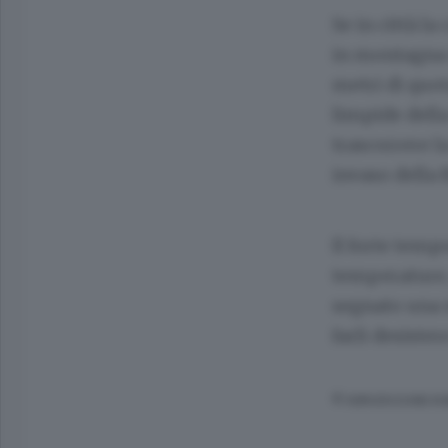
Se in città l
in montagna c
metri di quot
limpide della
trascorrere l
invaso della
Il forte temp
temperature, 
segnato una 
farli desiste
© RIPRODUZIONE RI