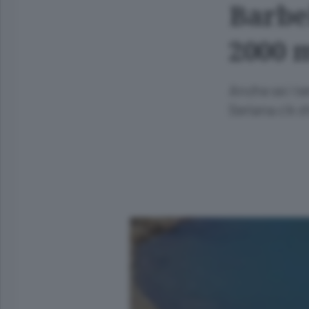
Barbel
2000 
Anche se i te
Seriana c’è c