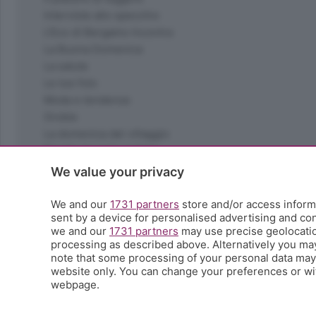
Interviste allo specchio
L'Eco di Bergamo Incontra
La Buona Domenica
La salute
Le tue foto
Moda e tendenze
Orobie
La domenica del villaggio
Ricette (quasi) perfette
Scienza e Tecnologia
We value your privacy
Tic Tac
Volontariato
We and our
1731 partners
store and/or access informa
sent by a device for personalised advertising and c
StoryLab
we and our
1731 partners
may use precise geolocation
Il punto
processing as described above. Alternatively you ma
L'EcoCafè
note that some processing of your personal data may n
Editoriali
website only. You can change your preferences or wit
webpage.