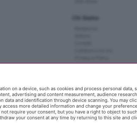
Skill Alexa
Chi Siamo
Redazione
Editore
Contatti
Collabora con noi
Privacy e Policy
tion on a device, such as cookies and process personal data, s
ontent, advertising and content measurement, audience researc
 data and identification through device scanning. You may clic
y access more detailed information and change your preference
ot require your consent, but you have a right to object to such
hdraw your consent at any time by returning to this site and cl