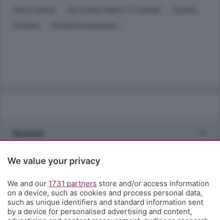
PONTE NOSSA
AGITAZIONI,CONFLITTI, GUERRE
GUERRA
UCRAINA
FRANCESCO BARANCA
Sezioni
Rubriche
We value your privacy
We and our
1731 partners
store and/or access information
Territorio
on a device, such as cookies and process personal data,
such as unique identifiers and standard information sent
by a device for personalised advertising and content,
Servizi