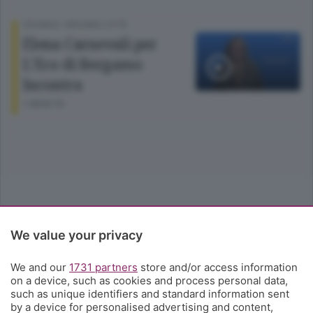
CRONACA
/
BERGAMO CITTÀ
Elena Carnevali per
L'Eco di Bergamo
Incontra
1 MESE FA
We value your privacy
We and our
1731 partners
store and/or access information
on a device, such as cookies and process personal data,
such as unique identifiers and standard information sent
by a device for personalised advertising and content,