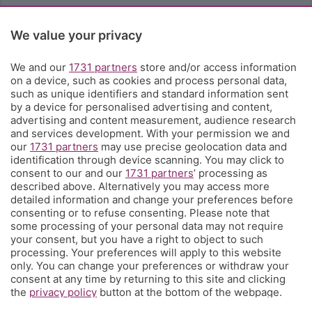
We value your privacy
We and our
1731 partners
store and/or access information
on a device, such as cookies and process personal data,
such as unique identifiers and standard information sent
by a device for personalised advertising and content,
advertising and content measurement, audience research
and services development. With your permission we and
our
1731 partners
may use precise geolocation data and
identification through device scanning. You may click to
consent to our and our
1731 partners
’ processing as
described above. Alternatively you may access more
detailed information and change your preferences before
consenting or to refuse consenting. Please note that
some processing of your personal data may not require
your consent, but you have a right to object to such
processing. Your preferences will apply to this website
only. You can change your preferences or withdraw your
consent at any time by returning to this site and clicking
the
privacy policy
button at the bottom of the webpage.