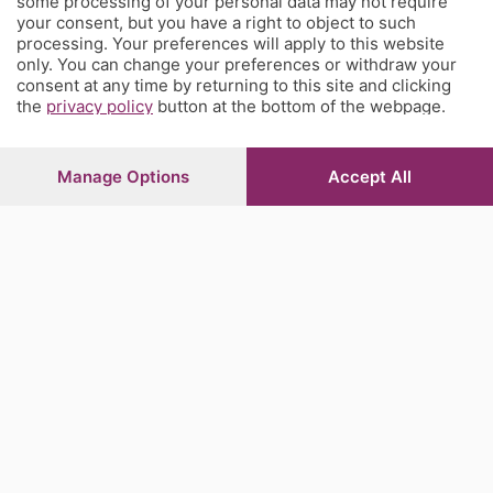
some processing of your personal data may not require
your consent, but you have a right to object to such
processing. Your preferences will apply to this website
only. You can change your preferences or withdraw your
consent at any time by returning to this site and clicking
the
privacy policy
button at the bottom of the webpage.
Indietro
Lettura
Ultime notizie
scorrevole
Manage Options
Accept All
Sezioni
Rubriche
Territorio
Servizi
Chi Siamo