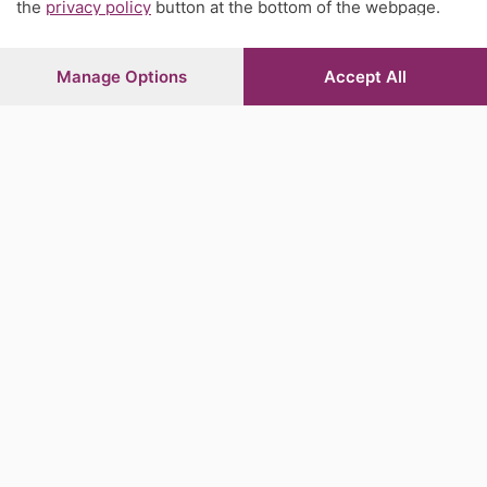
the
privacy policy
button at the bottom of the webpage.
Indietro
Lettura
Ultime notizie
scorrevole
Manage Options
Accept All
Sezioni
Rubriche
Territorio
Servizi
Chi Siamo
Community