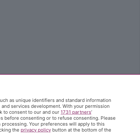
uch as unique identifiers and standard information
h and services development. With your permission
k to consent to our and our
1731 partners
’
s before consenting or to refuse consenting. Please
 processing. Your preferences will apply to this
icking the
privacy policy
button at the bottom of the