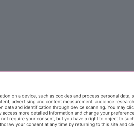
tion on a device, such as cookies and process personal data, s
ontent, advertising and content measurement, audience researc
 data and identification through device scanning. You may clic
y access more detailed information and change your preference
ot require your consent, but you have a right to object to such
hdraw your consent at any time by returning to this site and cl