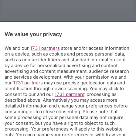
We value your privacy
We and our
1731 partners
store and/or access information
on a device, such as cookies and process personal data,
such as unique identifiers and standard information sent
by a device for personalised advertising and content,
advertising and content measurement, audience research
and services development. With your permission we and
our
1731 partners
may use precise geolocation data and
identification through device scanning. You may click to
consent to our and our
1731 partners
’ processing as
described above. Alternatively you may access more
detailed information and change your preferences before
consenting or to refuse consenting. Please note that
some processing of your personal data may not require
your consent, but you have a right to object to such
processing. Your preferences will apply to this website
only. You can change your preferences or withdraw your