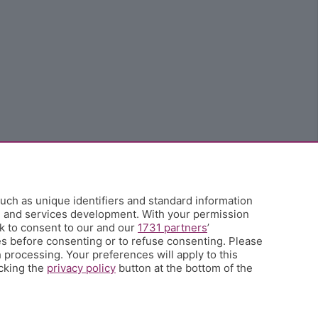
uch as unique identifiers and standard information
h and services development. With your permission
k to consent to our and our
1731 partners
’
s before consenting or to refuse consenting. Please
 processing. Your preferences will apply to this
icking the
privacy policy
button at the bottom of the