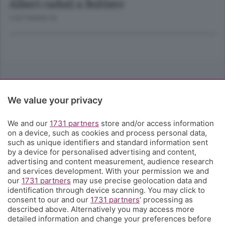
Alberi caduti a Boltiere
3 SETTIMANE FA
We value your privacy
We and our
1731 partners
store and/or access information
on a device, such as cookies and process personal data,
such as unique identifiers and standard information sent
by a device for personalised advertising and content,
advertising and content measurement, audience research
and services development. With your permission we and
our
1731 partners
may use precise geolocation data and
identification through device scanning. You may click to
consent to our and our
1731 partners
’ processing as
described above. Alternatively you may access more
detailed information and change your preferences before