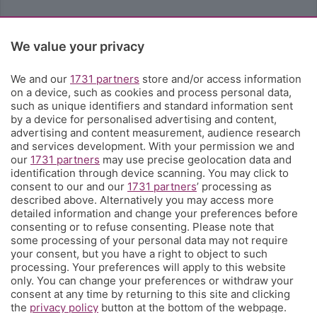
We value your privacy
We and our
1731 partners
store and/or access information
on a device, such as cookies and process personal data,
such as unique identifiers and standard information sent
by a device for personalised advertising and content,
advertising and content measurement, audience research
and services development. With your permission we and
our
1731 partners
may use precise geolocation data and
identification through device scanning. You may click to
consent to our and our
1731 partners
’ processing as
described above. Alternatively you may access more
detailed information and change your preferences before
consenting or to refuse consenting. Please note that
some processing of your personal data may not require
your consent, but you have a right to object to such
processing. Your preferences will apply to this website
only. You can change your preferences or withdraw your
consent at any time by returning to this site and clicking
the
privacy policy
button at the bottom of the webpage.