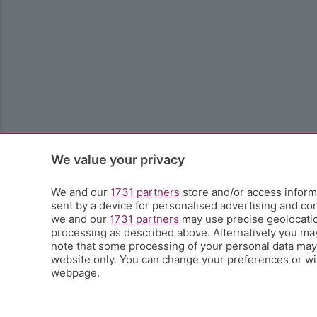
We value your privacy
We and our
1731 partners
store and/or access informa
sent by a device for personalised advertising and c
we and our
1731 partners
may use precise geolocation
processing as described above. Alternatively you ma
note that some processing of your personal data may n
website only. You can change your preferences or wit
webpage.