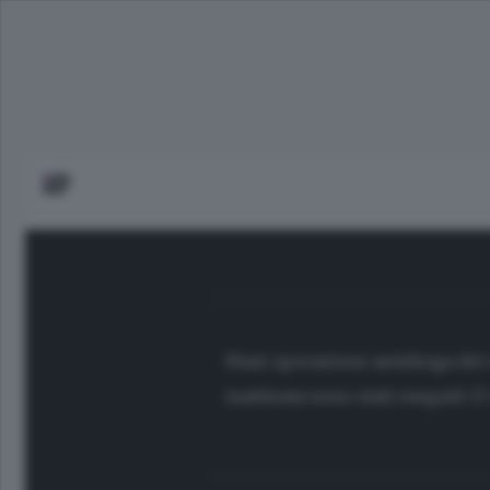
Maxi operazione antidroga dei c
mattinata sono stati eseguiti
17