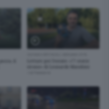
CULTURA E SPETTACOLI
/
BERGAMO CITTÀ
pozza, il
Letture per l’estate: «77 storie
strane» di Leonardo Marabini
1 SETTIMANA FA