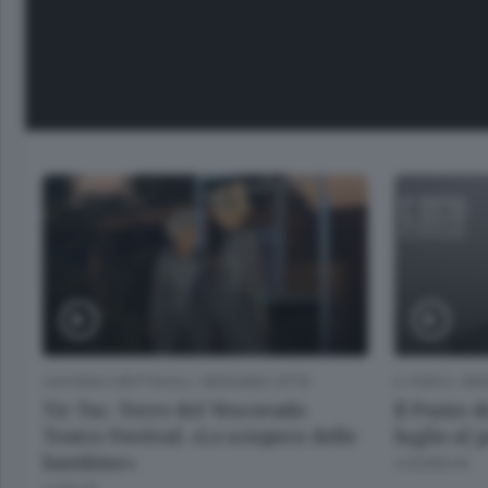
CULTURA E SPETTACOLI
/
BERGAMO CITTÀ
IL PUNTO
/
BE
Tic Tac. Terre del Vescovado
Il Punto d
Teatro Festival: «Lo sciopero delle
luglio al 
bambine»
4 GIORNI FA