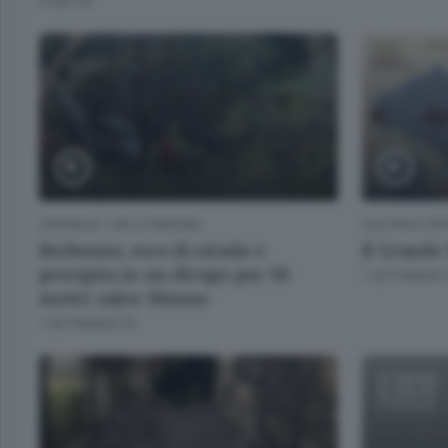
6 ORE FA
CRONACA
/
VALLE IMAGNA
CULTURA E SP
Berbenno, esce di strada e
Il Grande 
precipita in un dirupo per 30
1 SETTIMANA 
metri: salvo 36enne
1 SETTIMANA FA