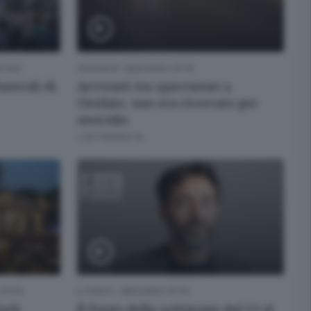
RTINO
CRONACA
/
BERGAMO CITTÀ
funerali di
Arrestati tra spacciatori a
Cividate, uno era ricercato per
omicidio
2 SETTIMANE FA
CITTÀ
IL PUNTO
/
BERGAMO CITTÀ
Rock
Il Punto della settimana dal 13 al