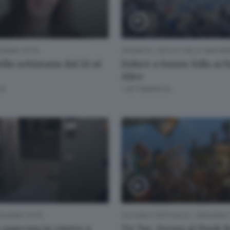
RGAMO CITTÀ
CRONACA
/
ISOLA E VALLE SAN MA
ella settimana dal 20 al
Dolore a Suisio: folla ai 
Alice
FA
1 SETTIMANA FA
RGAMO CITTÀ
CULTURA E SPETTACOLI
/
BERGAMO 
spaccata in centro a
Tic Tac. Serata al Punk 