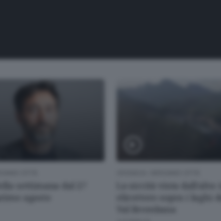
RGAMO CITTÀ
CRONACA
/
BERGAMO CITTÀ
ella settimana dal 27
La siccità vista dall’alto: 
primo agosto
elicottero sopra i laghi d
Val Brembana