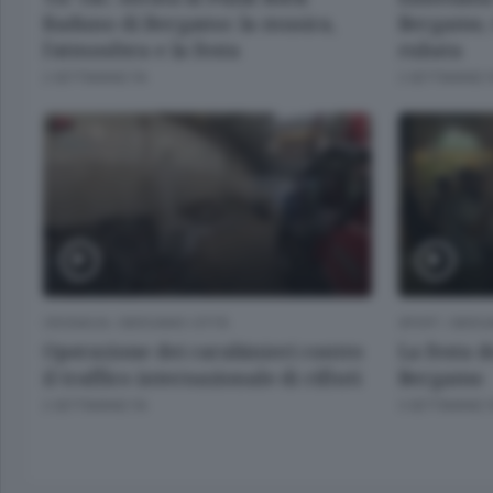
Raduno di Bergamo: la musica,
Bergamo, 
l’atmosfera e la festa
rubata
2 SETTIMANE FA
2 SETTIMANE 
CRONACA
/
BERGAMO CITTÀ
SPORT
/
BERG
Operazione dei carabinieri contro
La festa d
il traffico internazionale di rifiuti
Bergamo
2 SETTIMANE FA
3 SETTIMANE 