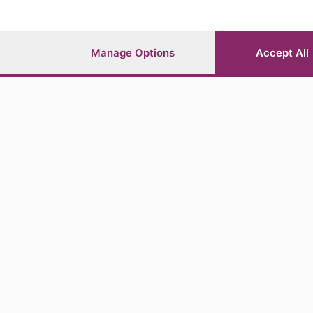
Manage Options
Accept All
Sezioni
Territor
Cronaca
Bergamo C
Sport
Pianura
Economia
Val Bremb
Cultura e Spettacoli
Valli Seria