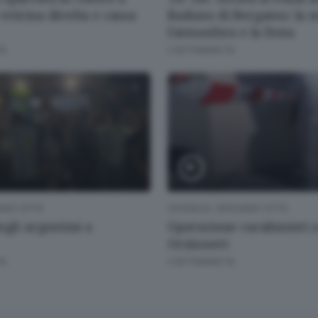
vetrina divelta e cassa
Raduno di Bergamo: la m
l’atmosfera e la festa
FA
2 SETTIMANE FA
AMO CITTÀ
CRONACA
/
BERGAMO CITTÀ
egli argentini a
Operazione carabinieri 
Orzinuovi
FA
3 SETTIMANE FA