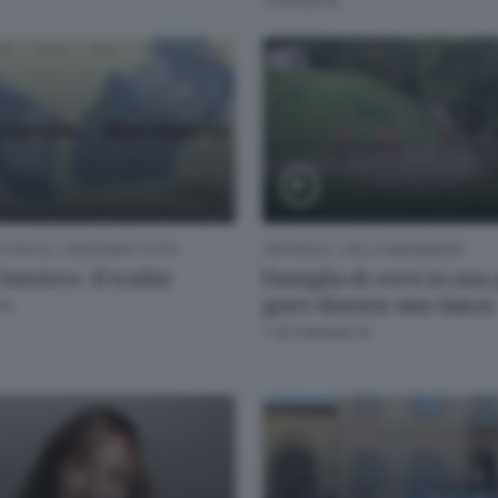
4 GIORNI FA
ETTACOLI
/
BERGAMO CITTÀ
CRONACA
/
VALLE BREMBANA
Sentiero- Il trailer
Famiglia di cervi in una 
gioco diventa una danza
FA
1 SETTIMANA FA