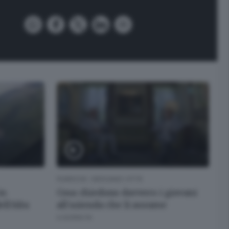
RUBRICHE
/
BERGAMO CITTÀ
in
Cosa chiedono davvero i giovani
ell’Alta
all'azienda che li assume
6 GIORNI FA