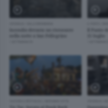
CRONACA
/
VALLE BREMBANA
IL PUNTO
/
BE
Incendio devasta un ristorante
Il Punto d
nella notte a San Pellegrino
25 luglio
1 SETTIMANA FA
1 SETTIMANA 
CULTURA E SPETTACOLI
/
BERGAMO CITTÀ
CRONACA
/
BE
Tic Tac. Serata al Punk Rock
Ennesima 