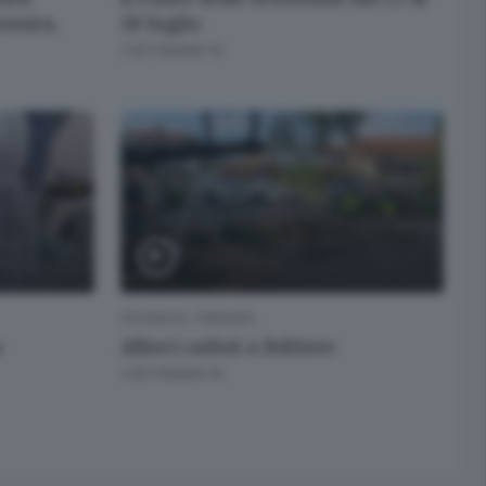
usica,
18 luglio
2 SETTIMANE FA
CRONACA
/
PIANURA
a
Alberi caduti a Boltiere
3 SETTIMANE FA