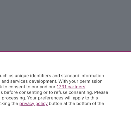
uch as unique identifiers and standard information
h and services development. With your permission
k to consent to our and our
1731 partners
’
s before consenting or to refuse consenting. Please
 processing. Your preferences will apply to this
icking the
privacy policy
button at the bottom of the