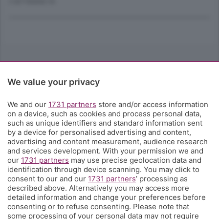
3 SETTIMANE FA
We value your privacy
We and our
1731 partners
store and/or access information
on a device, such as cookies and process personal data,
such as unique identifiers and standard information sent
by a device for personalised advertising and content,
advertising and content measurement, audience research
and services development. With your permission we and
our
1731 partners
may use precise geolocation data and
identification through device scanning. You may click to
consent to our and our
1731 partners
’ processing as
described above. Alternatively you may access more
detailed information and change your preferences before
consenting or to refuse consenting. Please note that
some processing of your personal data may not require