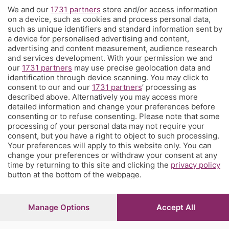
We and our
1731 partners
store and/or access information
on a device, such as cookies and process personal data,
such as unique identifiers and standard information sent by
a device for personalised advertising and content,
advertising and content measurement, audience research
and services development. With your permission we and
our
1731 partners
may use precise geolocation data and
identification through device scanning. You may click to
consent to our and our
1731 partners
’ processing as
described above. Alternatively you may access more
detailed information and change your preferences before
consenting or to refuse consenting. Please note that some
processing of your personal data may not require your
consent, but you have a right to object to such processing.
Your preferences will apply to this website only. You can
change your preferences or withdraw your consent at any
time by returning to this site and clicking the
privacy policy
button at the bottom of the webpage.
Sezioni
Manage Options
Accept All
Rubriche