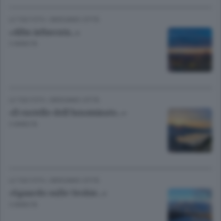
LE TUE FOTO
/
BERGAMO CITTÀ
«Alba infuocata...»
3 ANNI FA
LE TUE FOTO
/
BERGAMO CITTÀ
«Il castello dell’Innominato...»
3 ANNI FA
LE TUE FOTO
/
BERGAMO CITTÀ
«Sguardo sulle Orobie...»
3 ANNI FA