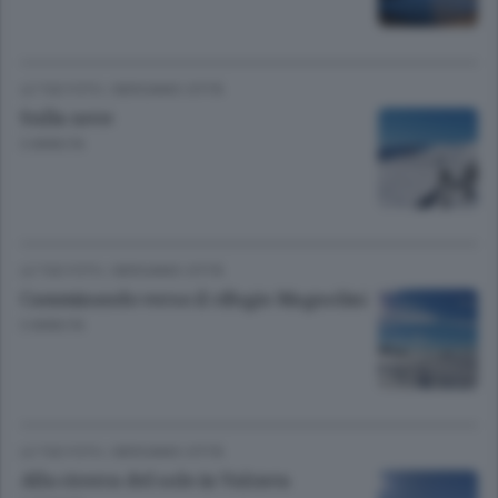
LE TUE FOTO
/
BERGAMO CITTÀ
Sulla neve
3 ANNI FA
LE TUE FOTO
/
BERGAMO CITTÀ
Camminando verso il rifugio Magnolini
3 ANNI FA
LE TUE FOTO
/
BERGAMO CITTÀ
Alla ricerca del sole in Valcava