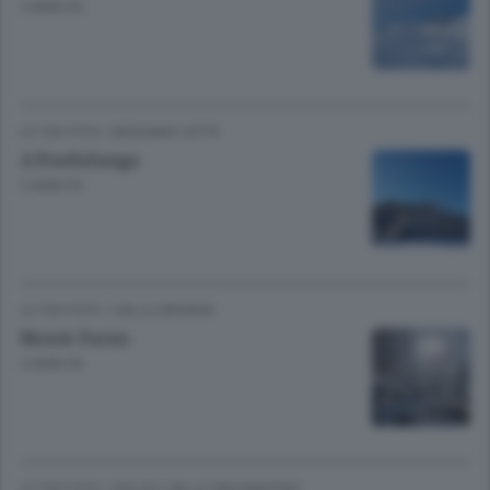
3 ANNI FA
LE TUE FOTO
/
BERGAMO CITTÀ
A Pradalunga
3 ANNI FA
LE TUE FOTO
/
VALLE SERIANA
Monte Farno
3 ANNI FA
LE TUE FOTO
/
ISOLA E VALLE SAN MARTINO