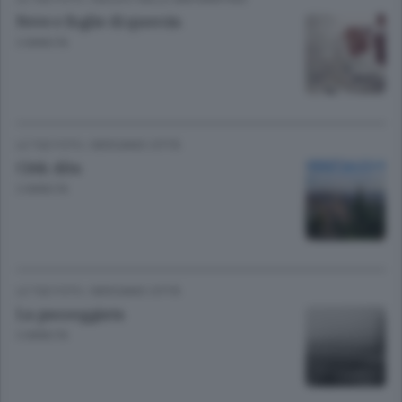
Neve e foglie di quercia
3 ANNI FA
LE TUE FOTO
/
BERGAMO CITTÀ
Città Alta
3 ANNI FA
LE TUE FOTO
/
BERGAMO CITTÀ
La passeggiata
3 ANNI FA