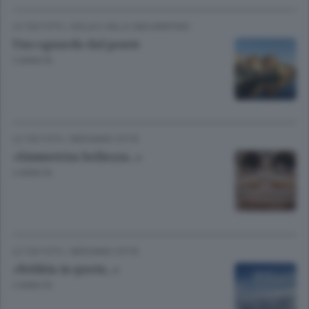
LE TUE FOTO
/
ISOLA E VALLE SAN MARTINO
Uno sguardo dal ponte
3 ANNI FA
LE TUE FOTO
/
BERGAMO CITTÀ
«Simmetrica bellezza...»
3 ANNI FA
LE TUE FOTO
/
BERGAMO CITTÀ
«Nebbia in quota...»
3 ANNI FA