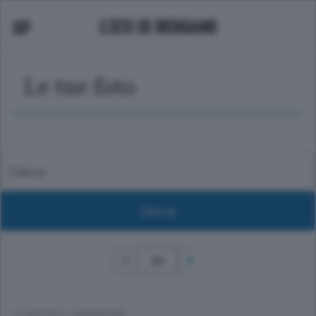
Le tue foto
62
LE TUE FOTO
/
HINTERLAND