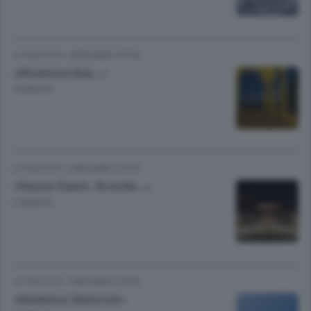
LE TUE FOTO
/
BERGAMO CITTÀ
«Montevecchia...»
3 ANNI FA
LE TUE FOTO
/
BERGAMO CITTÀ
«Piazza Dante, di notte...»
3 ANNI FA
LE TUE FOTO
/
BERGAMO CITTÀ
«Immenso biancore»