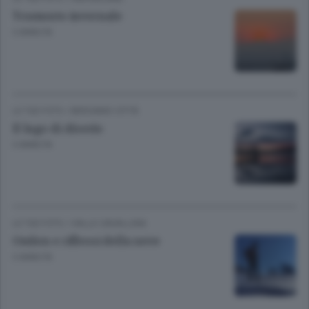
Tramonto invernale
3 ANNI FA
LE TUE FOTO
/
BERGAMO CITTÀ
Il lago di Alserio
3 ANNI FA
LE TUE FOTO
/
VALLE CAVALLINA
Ombra e riflessi della neve
3 ANNI FA