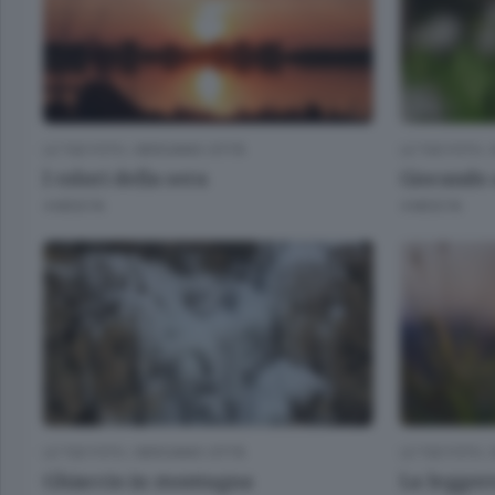
LE TUE FOTO
/
BERGAMO CITTÀ
LE TUE FOTO
/
I colori della sera
Giocando 
4 MESI FA
4 MESI FA
LE TUE FOTO
/
BERGAMO CITTÀ
LE TUE FOTO
/
Ghiaccio in montagna
La legger