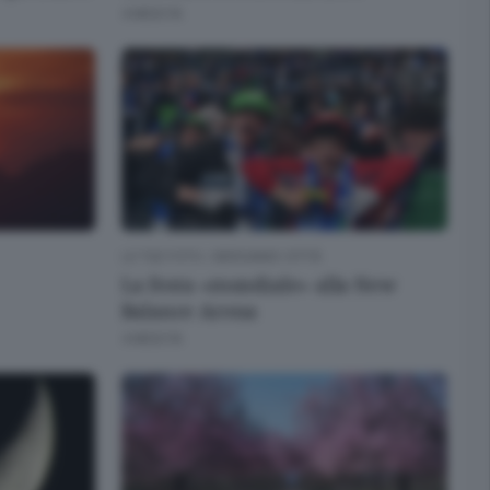
4 MESI FA
LE TUE FOTO
/
BERGAMO CITTÀ
La festa «mondiale» alla New
Balance Arena
4 MESI FA