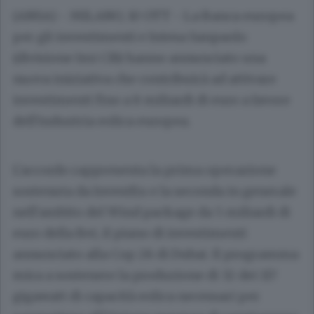
(ANSA) - MILANO, 10 OTT - La Banca europea
per gli investimenti e Intesa Sanpaolo
(divisione Imi Cib) hanno annunciato una
nuova iniziativa che contribuirà ad attivare
investimenti fino a 8 miliardi di euro a favore
dell'industria eolica europea.
L'accordo rappresenta la prima operazione
sostenuta da InvestEu e la seconda in generale
nell'ambito del Wind package da 5 miliardi di
euro della Bei, il piano di investimenti
annunciato alla Cop 28 di Dubai. Il programma
mira a sostenere la produzione di 32 dei 117
gigawatt di capacità eolica necessari per