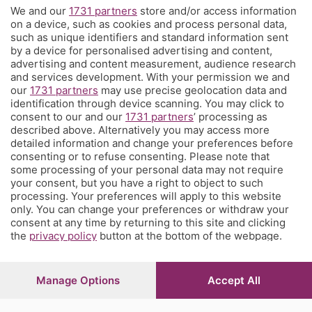
We and our
1731 partners
store and/or access information
Territorio
on a device, such as cookies and process personal data,
such as unique identifiers and standard information sent
by a device for personalised advertising and content,
Servizi
advertising and content measurement, audience research
and services development. With your permission we and
our
1731 partners
may use precise geolocation data and
Chi Siamo
identification through device scanning. You may click to
consent to our and our
1731 partners
’ processing as
described above. Alternatively you may access more
Community
detailed information and change your preferences before
consenting or to refuse consenting. Please note that
some processing of your personal data may not require
Network
your consent, but you have a right to object to such
processing. Your preferences will apply to this website
only. You can change your preferences or withdraw your
consent at any time by returning to this site and clicking
the
privacy policy
button at the bottom of the webpage.
© COPYRIGHT 2026 - S.E.S.A.A.B. S.p.a. con sede in Viale
Papa Giovanni XXIII, 118 24121 Bergamo - E' vietata la
Manage Options
Accept All
riproduzione anche parziale
Iscritta al Registro Imprese di Bergamo al n.243762 |
Capitale sociale Euro 10.000.000 i.v.