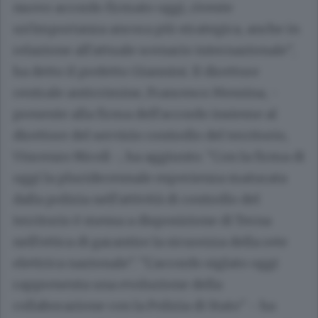
nuovo accordo firmato oggi, riveste
un'importanza ancora più strategica, anche in
relazione all'attuale scenario internazionale",
ha detto il prefetto Giannini. Il direttore
centrale anticrimine, Francesco Messina, -
presente alla firma dell'accordo insieme al
direttore del servizio controllo del territorio,
Vincenzo Nicolì -, ha aggiunto: "Con la firma di
oggi la pluridecennale esperienza maturata
dalla polizia nell'attività di controllo del
territorio è messa a disposizione di Terna
nell'ottica di garantire la sicurezza della rete
elettrica nazionale". "L'accordo siglato oggi
rappresenta una evoluzione della
collaborazione con la Polizia di Stato" - ha