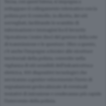
Terna, con quest'intesa, si impegna a
sviluppare il collegamento telematico con la
polizia per il controllo, in diretta, dei siti
sorvegliati, facilitando lo scambio di
informazioni e immagini fra il Security
Operations Center (Soc) del gestore della rete
di trasmissione e le questure. Oltre a questo,
c'è anche l'impegno a fornire alle strutture
territoriali della polizia, coinvolte nella
vigilanza di siti sensibili dell'infrastruttura
elettrica, 300 dispositivi tecnologici che
serviranno a gestire velocemente l'invio di
segnalazioni geolocalizzate di eventuali
tentativi di intrusione e renderanno più rapido
l'intervento della polizia.