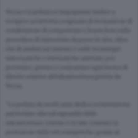
Terna e la polizia si impegnano inoltre a
svolgere un'attività congiunta di formazione di
condivisione di competenze e know how sulle
procedure di intervento da porre in atto, oltre
che di analisi sui sistemi e sulle tecnologie
informatiche e telematiche adottate, per
prevenire, gestire e contrastare ogni forma di
illecito relativo all'infrastruttura gestita da
Terna.
"La polizia da molti anni dedica un'attenzione
particolare alla salvaguardia delle
infrastrutture critiche e in tale contesto la
protezione delle reti energetiche, grazie al