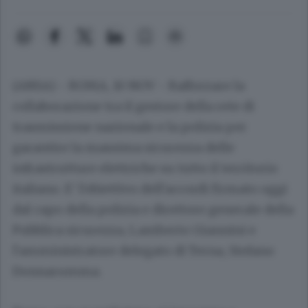
(ANSA) - ROMA, 10 NOV - Rafforzare la
collaborazione tra il gestore della rete di
trasmissione nazionale e la polizia per
garantire la massima sicurezza delle
infrastrutture elettriche su tutto il territorio
italiano. E' l'obiettivo dell'accordi firmato oggi
dal capo della polizia e direttore generale della
Pubblica sicurezza, Lamberto Giannini e
l'amministratore delegato di Terna, Stefano
Donnarumma.