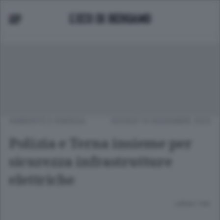
AMBIENTE E ENERGIA
GIOVEDÌ 10 NOVEMBRE 2022
Polizia e Terna insieme per
sicurezza infrastrutture
elettriche
Lettura 1 min.