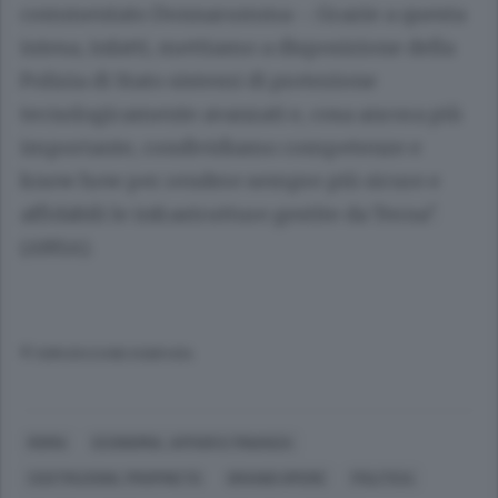
commentato Donnarumma -. Grazie a questa
intesa, infatti, mettiamo a disposizione della
Polizia di Stato sistemi di protezione
tecnologicamente avanzati e, cosa ancora più
importante, condividiamo competenze e
know how per rendere sempre più sicure e
affidabili le infrastrutture gestite da Terna".
(ANSA).
© RIPRODUZIONE RISERVATA
ROMA
ECONOMIA, AFFARI E FINANZA
COSTRUZIONI, PROPRIETÀ
GRANDI OPERE
POLITICA