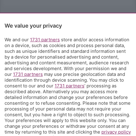
2016
We value your privacy
We and our
1731 partners
store and/or access information
Dicembre
1934
on a device, such as cookies and process personal data,
such as unique identifiers and standard information sent
Novembre
by a device for personalised advertising and content,
1989
advertising and content measurement, audience research
and services development. With your permission we and
Ottobre
2221
our
1731 partners
may use precise geolocation data and
identification through device scanning. You may click to
Settembre
2164
consent to our and our
1731 partners
’ processing as
described above. Alternatively you may access more
Agosto
detailed information and change your preferences before
2023
consenting or to refuse consenting. Please note that some
processing of your personal data may not require your
Luglio
2198
consent, but you have a right to object to such processing.
Your preferences will apply to this website only. You can
Giugno
2169
change your preferences or withdraw your consent at any
time by returning to this site and clicking the
privacy policy