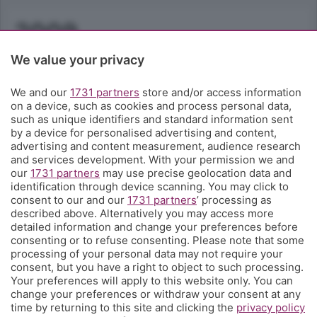
2009
We value your privacy
Dicembre
3567
We and our
1731 partners
store and/or access information
Novembre
3615
on a device, such as cookies and process personal data,
such as unique identifiers and standard information sent
Ottobre
4014
by a device for personalised advertising and content,
advertising and content measurement, audience research
and services development. With your permission we and
Settembre
3424
our
1731 partners
may use precise geolocation data and
identification through device scanning. You may click to
Agosto
2885
consent to our and our
1731 partners
’ processing as
described above. Alternatively you may access more
Luglio
detailed information and change your preferences before
2999
consenting or to refuse consenting. Please note that some
processing of your personal data may not require your
Giugno
2828
consent, but you have a right to object to such processing.
Your preferences will apply to this website only. You can
Maggio
2917
change your preferences or withdraw your consent at any
time by returning to this site and clicking the
privacy policy