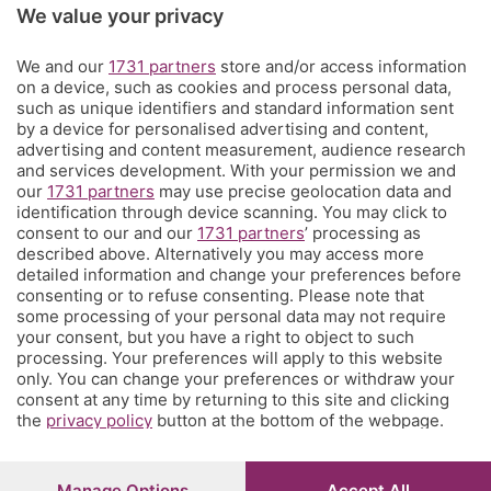
We value your privacy
Territorio
We and our
1731 partners
store and/or access information
on a device, such as cookies and process personal data,
Servizi
such as unique identifiers and standard information sent
by a device for personalised advertising and content,
advertising and content measurement, audience research
Chi Siamo
and services development. With your permission we and
our
1731 partners
may use precise geolocation data and
identification through device scanning. You may click to
Community
consent to our and our
1731 partners
’ processing as
described above. Alternatively you may access more
detailed information and change your preferences before
Network
consenting or to refuse consenting. Please note that
some processing of your personal data may not require
your consent, but you have a right to object to such
processing. Your preferences will apply to this website
only. You can change your preferences or withdraw your
consent at any time by returning to this site and clicking
the
privacy policy
button at the bottom of the webpage.
© COPYRIGHT 2026 - S.E.S.A.A.B. S.p.a. con sede in Viale
Papa Giovanni XXIII, 118 24121 Bergamo - E' vietata la
riproduzione anche parziale
Iscritta al Registro Imprese di Bergamo al n.243762 |
Manage Options
Accept All