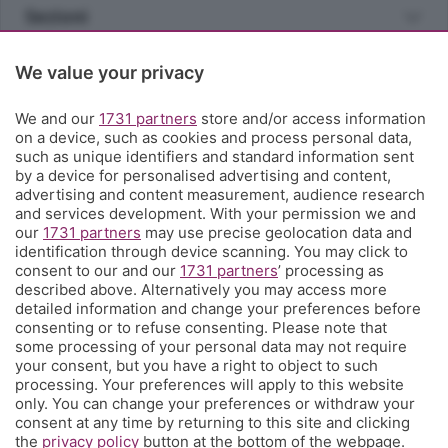
Sezioni
Rubriche
We value your privacy
We and our
1731 partners
store and/or access information
Territorio
on a device, such as cookies and process personal data,
such as unique identifiers and standard information sent
by a device for personalised advertising and content,
Servizi
advertising and content measurement, audience research
and services development. With your permission we and
our
1731 partners
may use precise geolocation data and
Chi Siamo
identification through device scanning. You may click to
consent to our and our
1731 partners
’ processing as
described above. Alternatively you may access more
Community
detailed information and change your preferences before
consenting or to refuse consenting. Please note that
some processing of your personal data may not require
Network
your consent, but you have a right to object to such
processing. Your preferences will apply to this website
only. You can change your preferences or withdraw your
consent at any time by returning to this site and clicking
the
privacy policy
button at the bottom of the webpage.