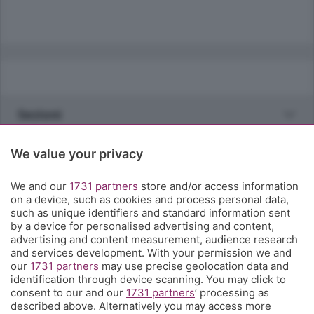
Sezioni
Rubriche
We value your privacy
We and our
1731 partners
store and/or access information
Territorio
on a device, such as cookies and process personal data,
such as unique identifiers and standard information sent
by a device for personalised advertising and content,
Servizi
advertising and content measurement, audience research
and services development. With your permission we and
our
1731 partners
may use precise geolocation data and
Chi Siamo
identification through device scanning. You may click to
consent to our and our
1731 partners
’ processing as
described above. Alternatively you may access more
Community