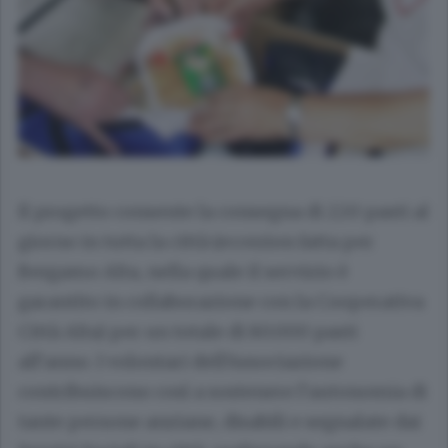
Il progetto consente la consegna di 220 pasti al
giorno in tutta la città (eccezion fatta per
Bergamo Alta, nella quale il servizio è
garantito in collaborazione con la Cooperativa
Città Alta) per un totale di 80.000 pasti
all’anno
. I volontari dell’Associazione
contribuiscono così a sostenere l’autonomia di
tante persone anziane, disabili e segnalate dai