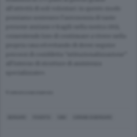
all’attività di soli volontari: in questo modo
possiamo sostenere l’autonomia di tante
persone anziane e fragili nella nostra città,
consentendo loro di continuare a vivere nella
propria casa ed evitando di dover seguire
percorsi di cosiddetta “istituzionalizzazione”
all’interno di strutture di assistenza
specializzate».
© RIPRODUZIONE RISERVATA
BERGAMO
POVERTÀ
CIBO
COMUNE DI BERGAMO