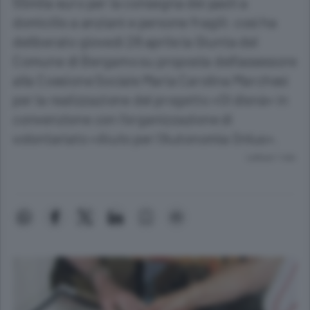
55mila euro per la consegna dei pasti a
domicilio a anziani e persone fragili: così ha
deliberato giovedì 28 aprile la Giunta del
Comune di Bergamo su proposta dell’assessore
alla Coesione Sociale Maria Carolina Marchesi
per la realizzazione del progetto «Ol disnà» in
convenzione con l’organizzazione di
volontariato «Aiuto per l’Autonomia Onlus».
Lettura 1 min.