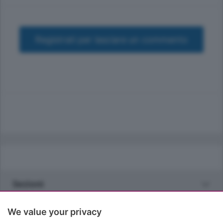
Registrati per lasciare un commento
Sezioni
Rubriche
We value your privacy