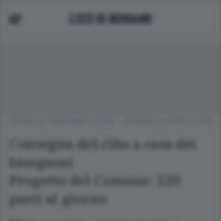
CRONACA
/
BERGAMO CITTÀ
VENERDÌ 29 APRILE 2016
Consegna del cibo a casa dei
bisognosi
Progetto del Comune: 220
pasti al giorno