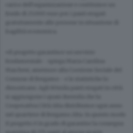
carico dell’organizzazione e costituisce un
fondo di 25.000 euro per i pasti erogati
gratuitamente alle persone in situazione di
fragilità economica.
«Il progetto garantisce un servizio
fondamentale - spiega Maria Carolina
Marchesi, assessore alla Coesione Sociale del
Comune di Bergamo - e le statistiche lo
dimostrano. Agli 80mila pasti erogati in città
si aggiungono i quasi duemila che la
Cooperativa Città Alta distribuisce ogni anno
nel quartiere di Bergamo Alta. In questo modo
il progetto è in grado di garantire la consegna
massima di 275 pasti al giorno grazie