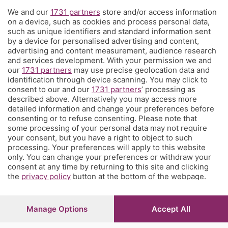
We and our
1731 partners
store and/or access information
Territorio
on a device, such as cookies and process personal data,
such as unique identifiers and standard information sent
by a device for personalised advertising and content,
Servizi
advertising and content measurement, audience research
and services development. With your permission we and
our
1731 partners
may use precise geolocation data and
Chi Siamo
identification through device scanning. You may click to
consent to our and our
1731 partners
’ processing as
described above. Alternatively you may access more
Community
detailed information and change your preferences before
consenting or to refuse consenting. Please note that
some processing of your personal data may not require
Network
your consent, but you have a right to object to such
processing. Your preferences will apply to this website
only. You can change your preferences or withdraw your
consent at any time by returning to this site and clicking
the
privacy policy
button at the bottom of the webpage.
© COPYRIGHT 2026 - S.E.S.A.A.B. S.p.a. con sede in Viale
Papa Giovanni XXIII, 118 24121 Bergamo - E' vietata la
Manage Options
Accept All
riproduzione anche parziale
Iscritta al Registro Imprese di Bergamo al n.243762 |