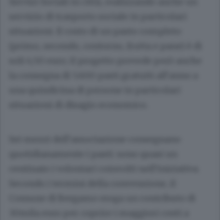
Servizi Sociali in città, realizzando anche un
servizio di trasporto sociale in particolari
situazioni.
Il costo di un pasto completo
(primo, secondo, contorno, frutta e pane) è di
soli 4,50 euro; il progetto prevede però anche
la consegna di 5.600 pasti gratuiti all’anno a
una quindicina di persone in particolari
situazioni di disagio economico.
Sei mezzi dell’associazione consegnano
quotidianamente i pasti: sono quasi un
centinaio i volontari coinvolti nell’iniziativa.
Secondo i termini della convenzione, il
Comune di Bergamo eroga un contributo di
30mila euro per coprire i maggiori costi a