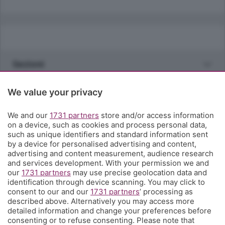
Sezioni
Rubriche
We value your privacy
We and our
1731 partners
store and/or access information
Territorio
on a device, such as cookies and process personal data,
such as unique identifiers and standard information sent
by a device for personalised advertising and content,
Servizi
advertising and content measurement, audience research
and services development. With your permission we and
our
1731 partners
may use precise geolocation data and
Chi Siamo
identification through device scanning. You may click to
consent to our and our
1731 partners
’ processing as
described above. Alternatively you may access more
Community
detailed information and change your preferences before
consenting or to refuse consenting. Please note that