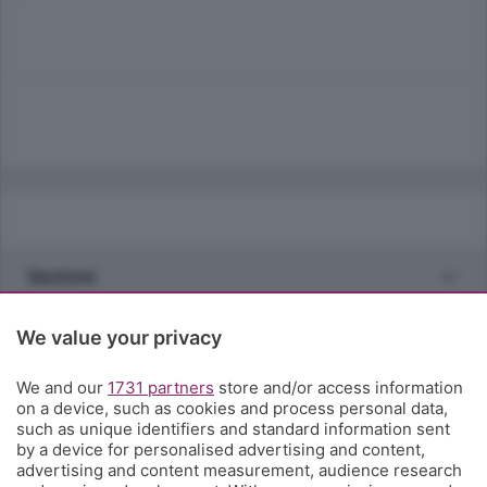
Sezioni
Rubriche
We value your privacy
We and our
1731 partners
store and/or access information
Territorio
on a device, such as cookies and process personal data,
such as unique identifiers and standard information sent
by a device for personalised advertising and content,
Servizi
advertising and content measurement, audience research