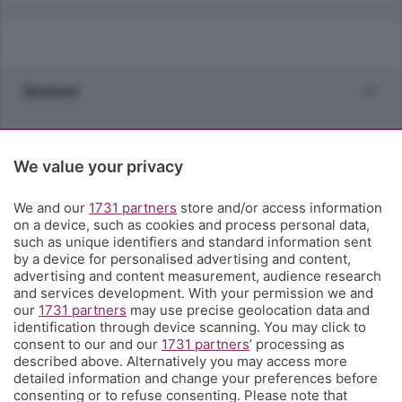
Sezioni
Rubriche
We value your privacy
Territorio
We and our
1731 partners
store and/or access information
on a device, such as cookies and process personal data,
Servizi
such as unique identifiers and standard information sent
by a device for personalised advertising and content,
advertising and content measurement, audience research
Chi Siamo
and services development. With your permission we and
our
1731 partners
may use precise geolocation data and
identification through device scanning. You may click to
Community
consent to our and our
1731 partners
’ processing as
described above. Alternatively you may access more
detailed information and change your preferences before
Network
consenting or to refuse consenting. Please note that