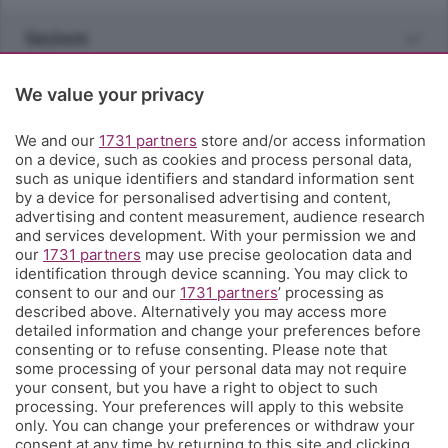
Sezioni
Rubriche
We value your privacy
We and our
1731 partners
store and/or access information
Territorio
on a device, such as cookies and process personal data,
such as unique identifiers and standard information sent
by a device for personalised advertising and content,
Servizi
advertising and content measurement, audience research
and services development. With your permission we and
our
1731 partners
may use precise geolocation data and
Chi Siamo
identification through device scanning. You may click to
consent to our and our
1731 partners
’ processing as
described above. Alternatively you may access more
Community
detailed information and change your preferences before
consenting or to refuse consenting. Please note that
some processing of your personal data may not require
Network
your consent, but you have a right to object to such
processing. Your preferences will apply to this website
only. You can change your preferences or withdraw your
consent at any time by returning to this site and clicking