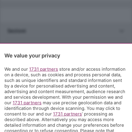
Sezioni
Rubriche
We value your privacy
Territorio
We and our
1731 partners
store and/or access information
on a device, such as cookies and process personal data,
Servizi
such as unique identifiers and standard information sent
by a device for personalised advertising and content,
advertising and content measurement, audience research
Chi Siamo
and services development. With your permission we and
our
1731 partners
may use precise geolocation data and
identification through device scanning. You may click to
Community
consent to our and our
1731 partners
’ processing as
described above. Alternatively you may access more
detailed information and change your preferences before
Network
consenting or to refuse consenting. Please note that