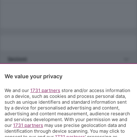
Sezioni
Rubriche
We value your privacy
We and our
1731 partners
store and/or access information
Territorio
on a device, such as cookies and process personal data,
such as unique identifiers and standard information sent
by a device for personalised advertising and content,
Servizi
advertising and content measurement, audience research
and services development. With your permission we and
our
1731 partners
may use precise geolocation data and
Chi Siamo
identification through device scanning. You may click to
consent to our and our
1731 partners
’ processing as