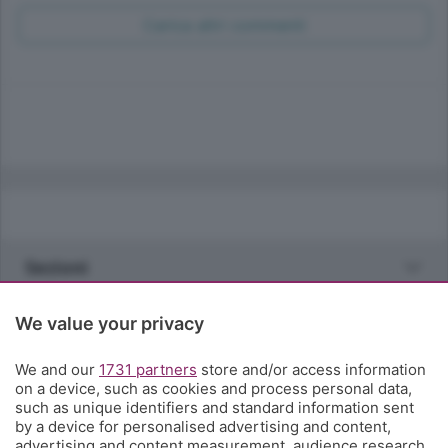
Carica altri commenti
Sezioni
Rubriche
We value your privacy
We and our
1731 partners
store and/or access information
Territorio
on a device, such as cookies and process personal data,
such as unique identifiers and standard information sent
by a device for personalised advertising and content,
Servizi
advertising and content measurement, audience research